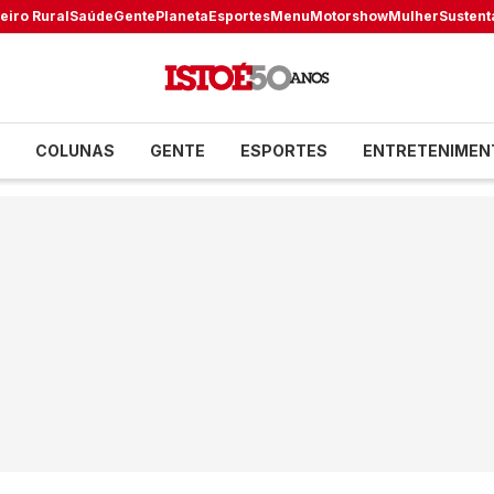
eiro Rural
Saúde
Gente
Planeta
Esportes
Menu
Motorshow
Mulher
Sustent
COLUNAS
GENTE
ESPORTES
ENTRETENIMEN