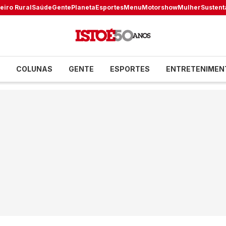
eiro Rural
Saúde
Gente
Planeta
Esportes
Menu
Motorshow
Mulher
Sustent
COLUNAS
GENTE
ESPORTES
ENTRETENIMEN