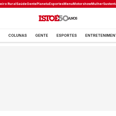
eiro Rural
Saúde
Gente
Planeta
Esportes
Menu
Motorshow
Mulher
Sustent
COLUNAS
GENTE
ESPORTES
ENTRETENIMEN