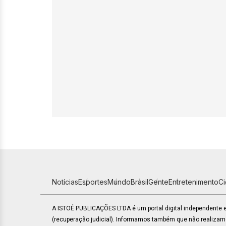
Notícias
Esportes
Mundo
Brasil
Gente
Entretenimento
C
A ISTOÉ PUBLICAÇÕES LTDA é um portal digital independente
(recuperação judicial). Informamos também que não realiza