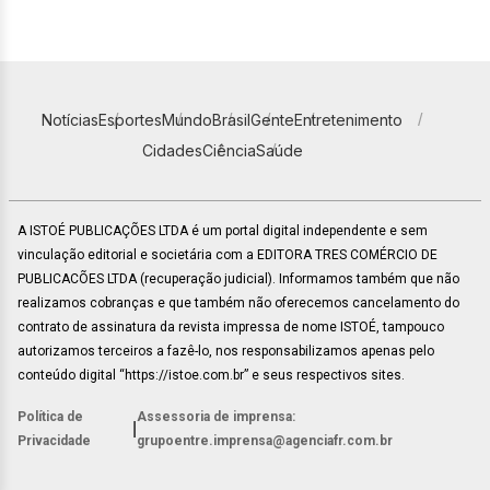
Notícias
Esportes
Mundo
Brasil
Gente
Entretenimento
Cidades
Ciência
Saúde
A ISTOÉ PUBLICAÇÕES LTDA é um portal digital independente e sem
vinculação editorial e societária com a EDITORA TRES COMÉRCIO DE
PUBLICACÕES LTDA (recuperação judicial). Informamos também que não
realizamos cobranças e que também não oferecemos cancelamento do
contrato de assinatura da revista impressa de nome ISTOÉ, tampouco
autorizamos terceiros a fazê-lo, nos responsabilizamos apenas pelo
conteúdo digital “https://istoe.com.br” e seus respectivos sites.
Política de
Assessoria de imprensa:
|
Privacidade
grupoentre.imprensa@agenciafr.com.br