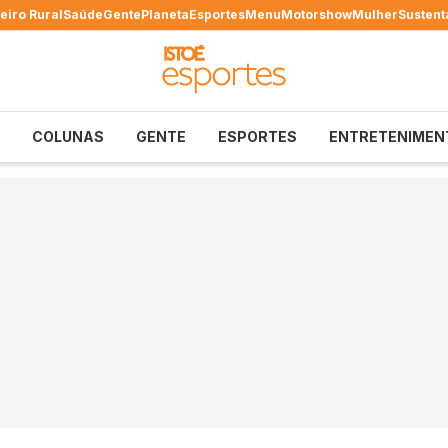
eiro Rural
Saúde
Gente
Planeta
Esportes
Menu
Motorshow
Mulher
Sustent
COLUNAS
GENTE
ESPORTES
ENTRETENIMEN