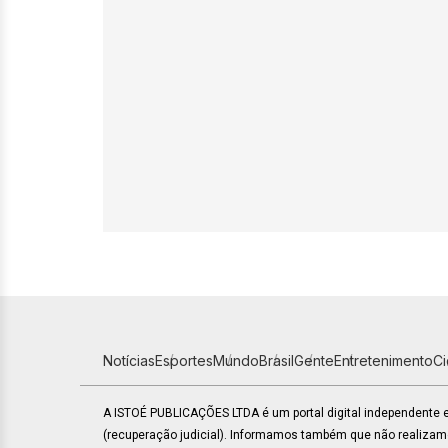
Notícias
Esportes
Mundo
Brasil
Gente
Entretenimento
C
A ISTOÉ PUBLICAÇÕES LTDA é um portal digital independente
(recuperação judicial). Informamos também que não realiza