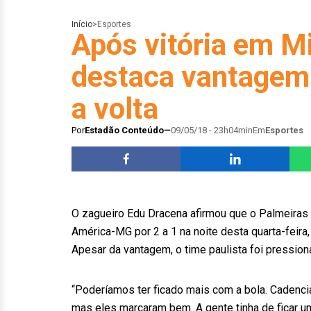
Início
>
Esportes
Após vitória em M
destaca vantagem 
a volta
Por
Estadão Conteúdo
09/05/18 - 23h04min
Em
Esportes
O zagueiro Edu Dracena afirmou que o Palmeiras p
América-MG por 2 a 1 na noite desta quarta-feira,
Apesar da vantagem, o time paulista foi pressio
“Poderíamos ter ficado mais com a bola. Cadenci
mas eles marcaram bem. A gente tinha de ficar u