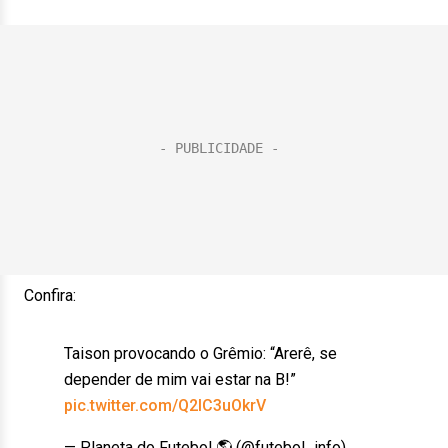
Confira:
Taison provocando o Grêmio: “Arerê, se
depender de mim vai estar na B!”
pic.twitter.com/Q2lC3uOkrV
— Planeta do Futebol 🌎 (@futebol_info)