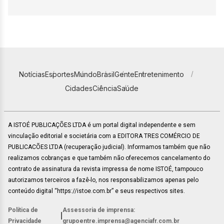
Notícias
Esportes
Mundo
Brasil
Gente
Entretenimento
Cidades
Ciência
Saúde
A ISTOÉ PUBLICAÇÕES LTDA é um portal digital independente e sem
vinculação editorial e societária com a EDITORA TRES COMÉRCIO DE
PUBLICACÕES LTDA (recuperação judicial). Informamos também que não
realizamos cobranças e que também não oferecemos cancelamento do
contrato de assinatura da revista impressa de nome ISTOÉ, tampouco
autorizamos terceiros a fazê-lo, nos responsabilizamos apenas pelo
conteúdo digital “https://istoe.com.br” e seus respectivos sites.
Política de
Assessoria de imprensa:
|
Privacidade
grupoentre.imprensa@agenciafr.com.br