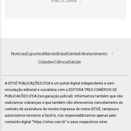
Notícias
Esportes
Mundo
Brasil
Gente
Entretenimento
Cidades
Ciência
Saúde
A ISTOÉ PUBLICAÇÕES LTDA é um portal digital independente e sem
vinculação editorial e societária com a EDITORA TRES COMÉRCIO DE
PUBLICACÕES LTDA (recuperação judicial). Informamos também que não
realizamos cobranças e que também não oferecemos cancelamento do
contrato de assinatura da revista impressa de nome ISTOÉ, tampouco
autorizamos terceiros a fazê-lo, nos responsabilizamos apenas pelo
conteúdo digital “https://istoe.com.br” e seus respectivos sites.