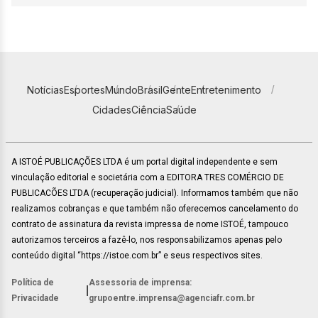
Notícias
Esportes
Mundo
Brasil
Gente
Entretenimento
Cidades
Ciência
Saúde
A ISTOÉ PUBLICAÇÕES LTDA é um portal digital independente e sem
vinculação editorial e societária com a EDITORA TRES COMÉRCIO DE
PUBLICACÕES LTDA (recuperação judicial). Informamos também que não
realizamos cobranças e que também não oferecemos cancelamento do
contrato de assinatura da revista impressa de nome ISTOÉ, tampouco
autorizamos terceiros a fazê-lo, nos responsabilizamos apenas pelo
conteúdo digital “https://istoe.com.br” e seus respectivos sites.
Política de
Assessoria de imprensa:
|
Privacidade
grupoentre.imprensa@agenciafr.com.br