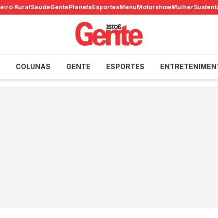
eiro Rural
Saúde
Gente
Planeta
Esportes
Menu
Motorshow
Mulher
Sustent
COLUNAS
GENTE
ESPORTES
ENTRETENIMEN