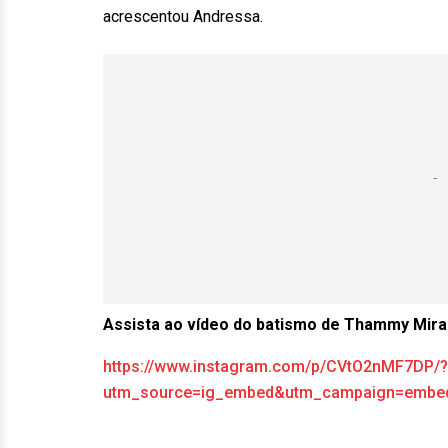
acrescentou Andressa.
Assista ao vídeo do batismo de Thammy Mira
https://www.instagram.com/p/CVtO2nMF7DP/?
utm_source=ig_embed&utm_campaign=embed