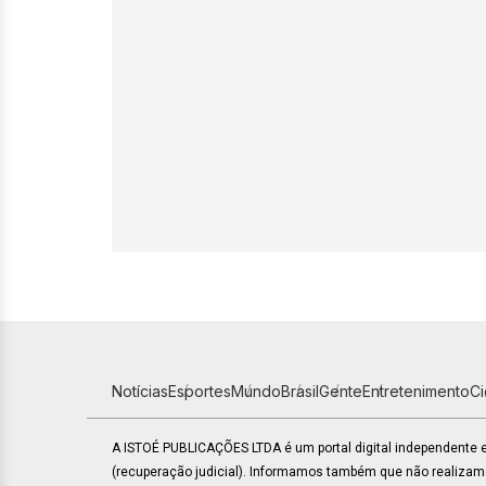
Notícias
Esportes
Mundo
Brasil
Gente
Entretenimento
C
A ISTOÉ PUBLICAÇÕES LTDA é um portal digital independente
(recuperação judicial). Informamos também que não realiza