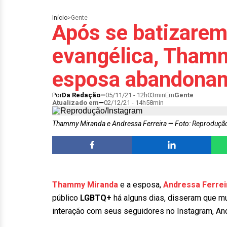
Início
>
Gente
Após se batizarem 
evangélica, Tham
esposa abandonam
Por
Da Redação
05/11/21 - 12h03min
Em
Gente
Atualizado em
02/12/21 - 14h58min
Thammy Miranda e Andressa Ferreira
Foto: Reproduçã
Thammy Miranda
e a esposa,
Andressa Ferrei
público
LGBTQ+
há alguns dias, disseram que 
interação com seus seguidores no Instagram, An