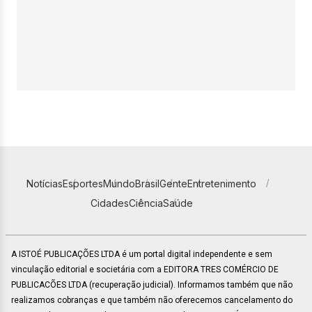
Notícias
Esportes
Mundo
Brasil
Gente
Entretenimento
Cidades
Ciência
Saúde
A ISTOÉ PUBLICAÇÕES LTDA é um portal digital independente e sem
vinculação editorial e societária com a EDITORA TRES COMÉRCIO DE
PUBLICACÕES LTDA (recuperação judicial). Informamos também que não
realizamos cobranças e que também não oferecemos cancelamento do