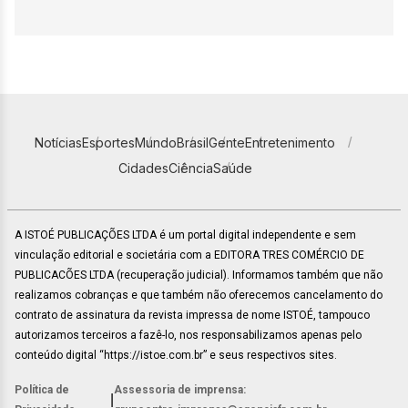
Notícias
Esportes
Mundo
Brasil
Gente
Entretenimento
Cidades
Ciência
Saúde
A ISTOÉ PUBLICAÇÕES LTDA é um portal digital independente e sem
vinculação editorial e societária com a EDITORA TRES COMÉRCIO DE
PUBLICACÕES LTDA (recuperação judicial). Informamos também que não
realizamos cobranças e que também não oferecemos cancelamento do
contrato de assinatura da revista impressa de nome ISTOÉ, tampouco
autorizamos terceiros a fazê-lo, nos responsabilizamos apenas pelo
conteúdo digital “https://istoe.com.br” e seus respectivos sites.
Política de
Assessoria de imprensa:
|