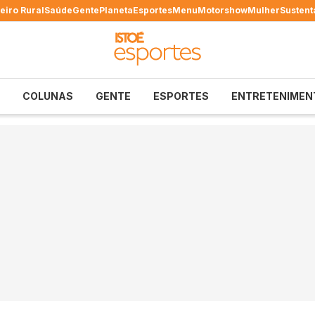
eiro Rural
Saúde
Gente
Planeta
Esportes
Menu
Motorshow
Mulher
Sustent
COLUNAS
GENTE
ESPORTES
ENTRETENIMEN