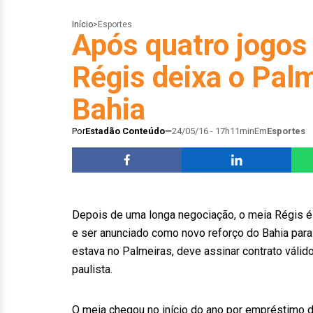
Início
>
Esportes
Após quatro jogos
Régis deixa o Palm
Bahia
Por
Estadão Conteúdo
24/05/16 - 17h11min
Em
Esportes
Depois de uma longa negociação, o meia Régis é 
e ser anunciado como novo reforço do Bahia para 
estava no Palmeiras, deve assinar contrato váli
paulista.
O meia chegou no início do ano por empréstimo d