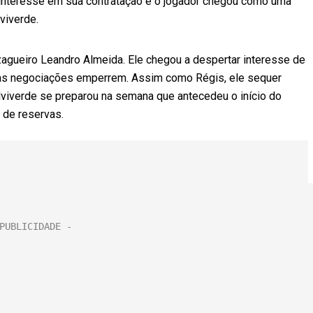
 interesse em sua contratação e o jogador chegou como uma
viverde.
o zagueiro Leandro Almeida. Ele chegou a despertar interesse de
e as negociações emperrem. Assim como Régis, ele sequer
 alviverde se preparou na semana que antecedeu o início do
 de reservas.