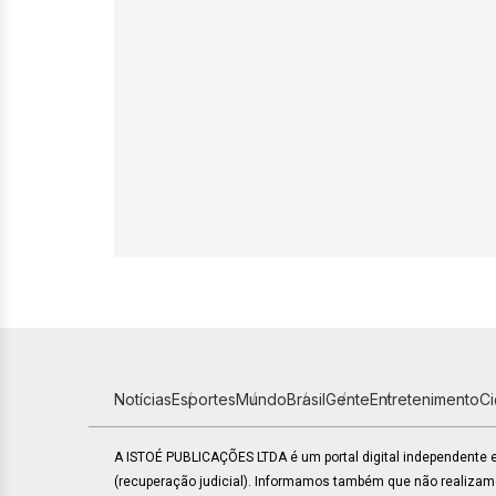
Notícias
Esportes
Mundo
Brasil
Gente
Entretenimento
C
A ISTOÉ PUBLICAÇÕES LTDA é um portal digital independente
(recuperação judicial). Informamos também que não realiza