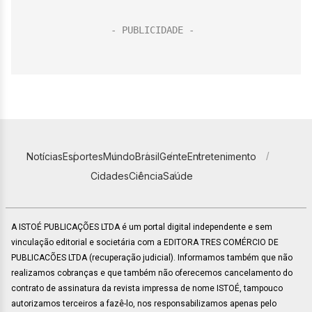
Notícias
Esportes
Mundo
Brasil
Gente
Entretenimento
Cidades
Ciência
Saúde
A ISTOÉ PUBLICAÇÕES LTDA é um portal digital independente e sem
vinculação editorial e societária com a EDITORA TRES COMÉRCIO DE
PUBLICACÕES LTDA (recuperação judicial). Informamos também que não
realizamos cobranças e que também não oferecemos cancelamento do
contrato de assinatura da revista impressa de nome ISTOÉ, tampouco
autorizamos terceiros a fazê-lo, nos responsabilizamos apenas pelo