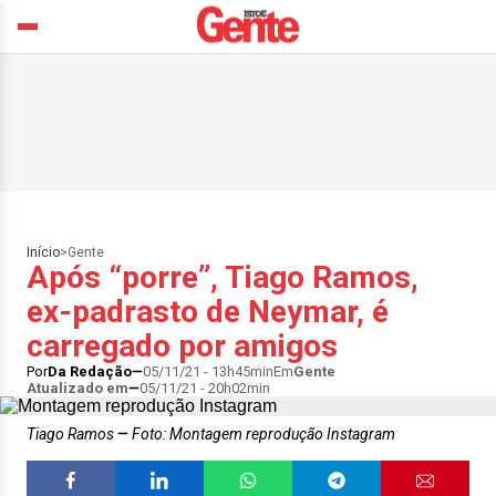
Início
>
Gente
Após “porre”, Tiago Ramos,
ex-padrasto de Neymar, é
carregado por amigos
Por
Da Redação
05/11/21 - 13h45min
Em
Gente
Atualizado em
05/11/21 - 20h02min
Tiago Ramos
Foto: Montagem reprodução Instagram