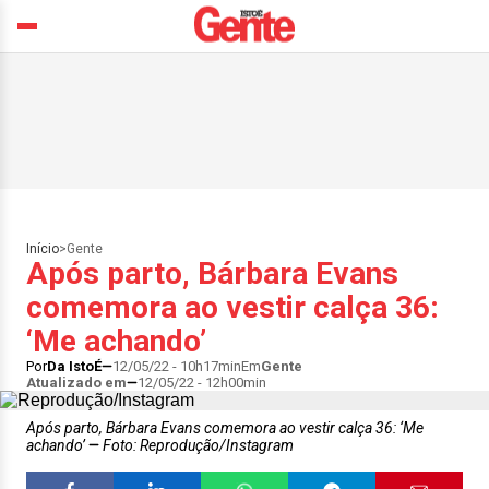
Início
>
Gente
Após parto, Bárbara Evans
comemora ao vestir calça 36:
‘Me achando’
Por
Da IstoÉ
12/05/22 - 10h17min
Em
Gente
Atualizado em
12/05/22 - 12h00min
Após parto, Bárbara Evans comemora ao vestir calça 36: ‘Me
achando’
Foto: Reprodução/Instagram