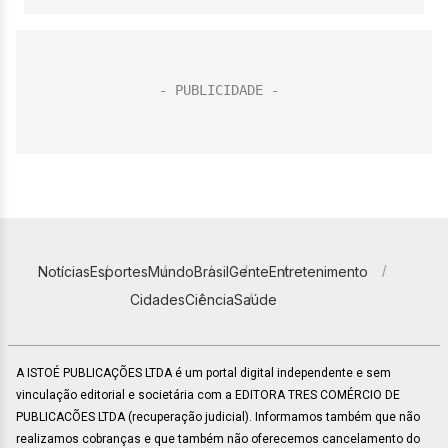
Notícias
Esportes
Mundo
Brasil
Gente
Entretenimento
Cidades
Ciência
Saúde
A ISTOÉ PUBLICAÇÕES LTDA é um portal digital independente e sem
vinculação editorial e societária com a EDITORA TRES COMÉRCIO DE
PUBLICACÕES LTDA (recuperação judicial). Informamos também que não
realizamos cobranças e que também não oferecemos cancelamento do