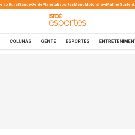
eiro Rural
Saúde
Gente
Planeta
Esportes
Menu
Motorshow
Mulher
Sustent
COLUNAS
GENTE
ESPORTES
ENTRETENIMEN