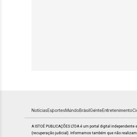
Notícias
Esportes
Mundo
Brasil
Gente
Entretenimento
C
A ISTOÉ PUBLICAÇÕES LTDA é um portal digital independente
(recuperação judicial). Informamos também que não realiza