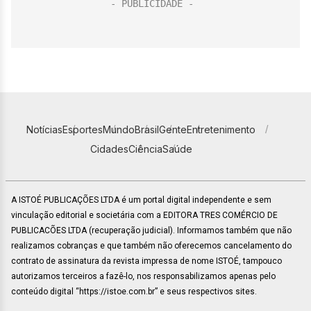
Notícias
Esportes
Mundo
Brasil
Gente
Entretenimento
Cidades
Ciência
Saúde
A ISTOÉ PUBLICAÇÕES LTDA é um portal digital independente e sem
vinculação editorial e societária com a EDITORA TRES COMÉRCIO DE
PUBLICACÕES LTDA (recuperação judicial). Informamos também que não
realizamos cobranças e que também não oferecemos cancelamento do
contrato de assinatura da revista impressa de nome ISTOÉ, tampouco
autorizamos terceiros a fazê-lo, nos responsabilizamos apenas pelo
conteúdo digital “https://istoe.com.br” e seus respectivos sites.