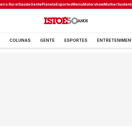
eiro Rural
Saúde
Gente
Planeta
Esportes
Menu
Motorshow
Mulher
Sustent
COLUNAS
GENTE
ESPORTES
ENTRETENIMEN