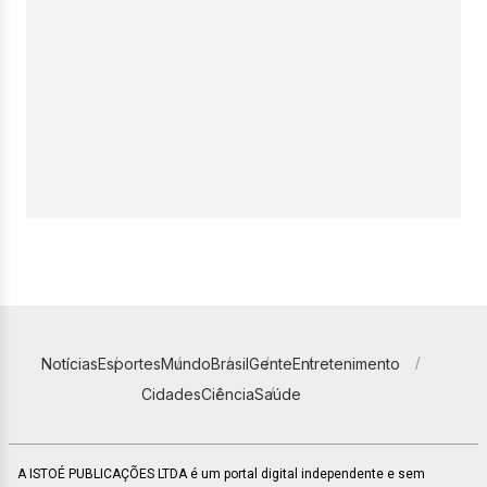
Notícias
Esportes
Mundo
Brasil
Gente
Entretenimento
Cidades
Ciência
Saúde
A ISTOÉ PUBLICAÇÕES LTDA é um portal digital independente e sem