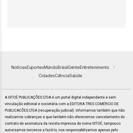
Notícias
Esportes
Mundo
Brasil
Gente
Entretenimento
Cidades
Ciência
Saúde
A ISTOÉ PUBLICAÇÕES LTDA é um portal digital independente e sem
vinculação editorial e societária com a EDITORA TRES COMÉRCIO DE
PUBLICACÕES LTDA (recuperação judicial). Informamos também que não
realizamos cobranças e que também não oferecemos cancelamento do
contrato de assinatura da revista impressa de nome ISTOÉ, tampouco
autorizamos terceiros a fazê-lo, nos responsabilizamos apenas pelo