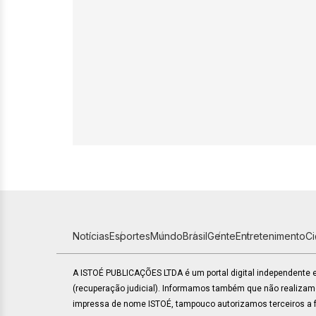
Notícias
Esportes
Mundo
Brasil
Gente
Entretenimento
C
A ISTOÉ PUBLICAÇÕES LTDA é um portal digital independente
(recuperação judicial). Informamos também que não realiza
impressa de nome ISTOÉ, tampouco autorizamos terceiros a fa