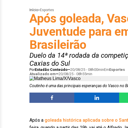
Início
>
Esportes
Após goleada, Vas
Juventude para em
Brasileirão
Duelo da 14ª rodada da competiç
Caxias do Sul
Por
Estadão Conteúdo
20/08/25 - 08h00min
Em
Esportes
Atualizado em
20/08/25 - 08h55min
Coutinho é uma das principais esperanças do Vasco no Br
Após a
goleada histórica aplicada sobre o San
feira, quando a partir das 19h, vai até o Alfredo 