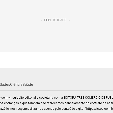
idades
Ciência
Saúde
 e sem vinculação editorial e societária com a EDITORA TRES COMÉRCIO DE PU
mos cobranças e que também não oferecemos cancelamento do contrato de assin
zê-lo, nos responsabilizamos apenas pelo conteúdo digital “https://istoe.com.b