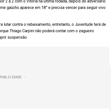
or 2 a 2 com o Vitória na última rodada, depois do adversário
time gaúcho aparece em 18° e precisa vencer para seguir vivo
 lutar contra o rebaixamento, entretanto, o Juventude terá de
orque Thiago Carpini não poderá contar com o zagueiro
umprir suspensão.