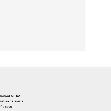
BLICACÕES LTDA
atura da revista
r” e seus