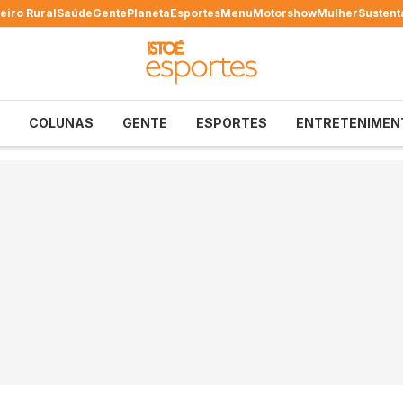
eiro Rural
Saúde
Gente
Planeta
Esportes
Menu
Motorshow
Mulher
Sustent
COLUNAS
GENTE
ESPORTES
ENTRETENIMEN