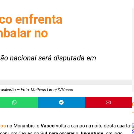
co enfrenta
balar no
ão nacional será disputada em
asileirão
Foto: Matheus Lima/X/Vasco
tos
no Morumbis, o
Vasco
volta a campo na noite desta quarta-
Jaconi, em Caxias do Sul, para encarar o
Juventude,
em jogo