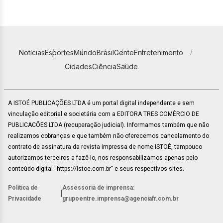
Notícias
Esportes
Mundo
Brasil
Gente
Entretenimento
Cidades
Ciência
Saúde
A ISTOÉ PUBLICAÇÕES LTDA é um portal digital independente e sem
vinculação editorial e societária com a EDITORA TRES COMÉRCIO DE
PUBLICACÕES LTDA (recuperação judicial). Informamos também que não
realizamos cobranças e que também não oferecemos cancelamento do
contrato de assinatura da revista impressa de nome ISTOÉ, tampouco
autorizamos terceiros a fazê-lo, nos responsabilizamos apenas pelo
conteúdo digital “https://istoe.com.br” e seus respectivos sites.
Política de
Assessoria de imprensa:
|
Privacidade
grupoentre.imprensa@agenciafr.com.br