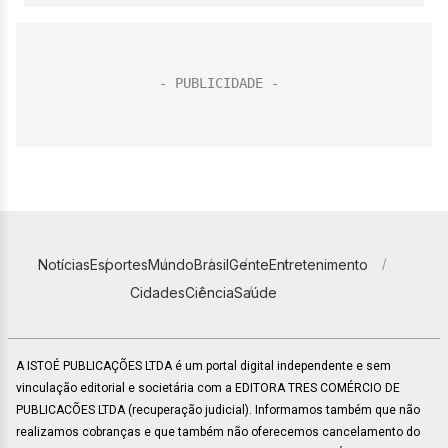
Notícias
Esportes
Mundo
Brasil
Gente
Entretenimento
Cidades
Ciência
Saúde
A ISTOÉ PUBLICAÇÕES LTDA é um portal digital independente e sem
vinculação editorial e societária com a EDITORA TRES COMÉRCIO DE
PUBLICACÕES LTDA (recuperação judicial). Informamos também que não
realizamos cobranças e que também não oferecemos cancelamento do