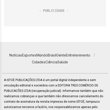
Notícias
Esportes
Mundo
Brasil
Gente
Entretenimento
Cidades
Ciência
Saúde
A ISTOÉ PUBLICAÇÕES LTDA é um portal digital independente e sem
vinculação editorial e societária com a EDITORA TRES COMÉRCIO DE
PUBLICACÕES LTDA (recuperação judicial). Informamos também que não
realizamos cobranças e que também não oferecemos cancelamento do
contrato de assinatura da revista impressa de nome ISTOÉ, tampouco
autorizamos terceiros a fazê-lo, nos responsabilizamos apenas pelo