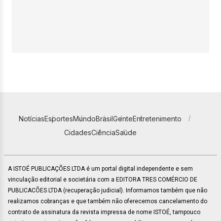
Notícias
Esportes
Mundo
Brasil
Gente
Entretenimento
Cidades
Ciência
Saúde
A ISTOÉ PUBLICAÇÕES LTDA é um portal digital independente e sem
vinculação editorial e societária com a EDITORA TRES COMÉRCIO DE
PUBLICACÕES LTDA (recuperação judicial). Informamos também que não
realizamos cobranças e que também não oferecemos cancelamento do
contrato de assinatura da revista impressa de nome ISTOÉ, tampouco