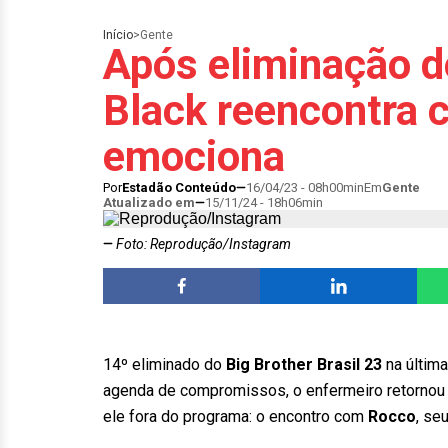
Início
>
Gente
Após eliminação 
Black reencontra c
emociona
Por
Estadão Conteúdo
16/04/23 - 08h00min
Em
Gente
Atualizado em
15/11/24 - 18h06min
Foto: Reprodução/Instagram
14º eliminado do
Big Brother Brasil 23
na última
agenda de compromissos, o enfermeiro retornou
ele fora do programa: o encontro com
Rocco
, se