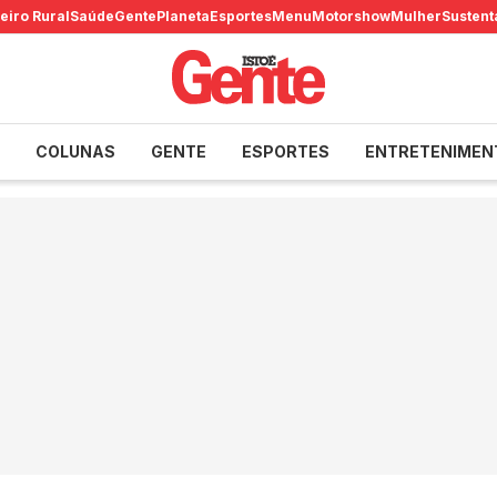
eiro Rural
Saúde
Gente
Planeta
Esportes
Menu
Motorshow
Mulher
Sustent
COLUNAS
GENTE
ESPORTES
ENTRETENIMEN