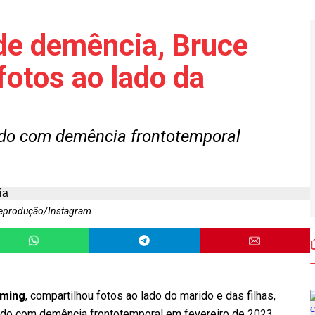
de demência, Bruce
fotos ao lado da
ado com demência frontotemporal
eprodução/Instagram
ming
, compartilhou fotos ao lado do marido e das filhas,
cado com demência frontotemporal em fevereiro de 2023,