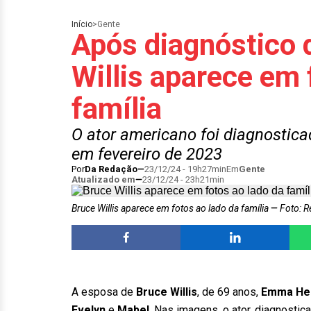
Início
>
Gente
Após diagnóstico 
Willis aparece em 
família
O ator americano foi diagnostic
em fevereiro de 2023
Por
Da Redação
23/12/24 - 19h27min
Em
Gente
Atualizado em
23/12/24 - 23h21min
Bruce Willis aparece em fotos ao lado da família
Foto: R
A esposa de
Bruce Willis
, de 69 anos,
Emma He
Evelyn
e
Mabel
. Nas imagens, o ator, diagnosti