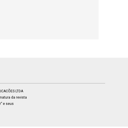
BLICACÕES LTDA
atura da revista
r” e seus