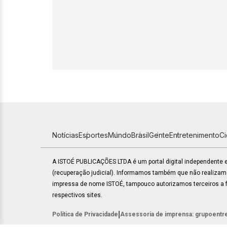
Notícias
Esportes
Mundo
Brasil
Gente
Entretenimento
C
A ISTOÉ PUBLICAÇÕES LTDA é um portal digital independente
(recuperação judicial). Informamos também que não realiza
impressa de nome ISTOÉ, tampouco autorizamos terceiros a fa
respectivos sites.
|
Política de Privacidade
Assessoria de imprensa: grupoentr