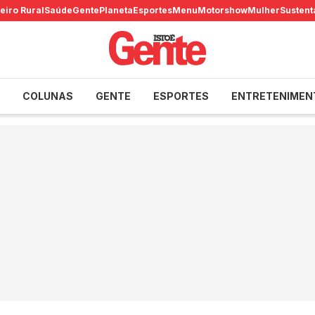
eiro Rural
Saúde
Gente
Planeta
Esportes
Menu
Motorshow
Mulher
Sustent
COLUNAS
GENTE
ESPORTES
ENTRETENIMEN