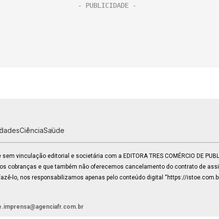
idades
Ciência
Saúde
 e sem vinculação editorial e societária com a EDITORA TRES COMÉRCIO DE PU
mos cobranças e que também não oferecemos cancelamento do contrato de assin
zê-lo, nos responsabilizamos apenas pelo conteúdo digital “https://istoe.com.b
e.imprensa@agenciafr.com.br