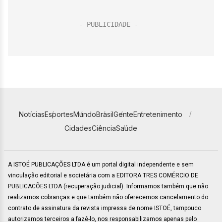
Notícias
Esportes
Mundo
Brasil
Gente
Entretenimento
Cidades
Ciência
Saúde
A ISTOÉ PUBLICAÇÕES LTDA é um portal digital independente e sem
vinculação editorial e societária com a EDITORA TRES COMÉRCIO DE
PUBLICACÕES LTDA (recuperação judicial). Informamos também que não
realizamos cobranças e que também não oferecemos cancelamento do
contrato de assinatura da revista impressa de nome ISTOÉ, tampouco
autorizamos terceiros a fazê-lo, nos responsabilizamos apenas pelo