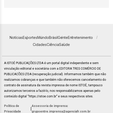
Notícias
Esportes
Mundo
Brasil
Gente
Entretenimento
Cidades
Ciência
Saúde
A ISTOÉ PUBLICAÇÕES LTDA é um portal digital independente e sem
vinculação editorial e societária com a EDITORA TRES COMÉRCIO DE
PUBLICACÕES LTDA (recuperação judicial). Informamos também que não
realizamos cobranças e que também não oferecemos cancelamento do
contrato de assinatura da revista impressa de nome ISTOÉ, tampouco
autorizamos terceiros a fazê-lo, nos responsabilizamos apenas pelo
conteúdo digital “https://istoe.com.br” e seus respectivos sites.
Política de
Assessoria de imprensa:
|
Privacidade
grupoentre.imprensa@agenciafr.com.br