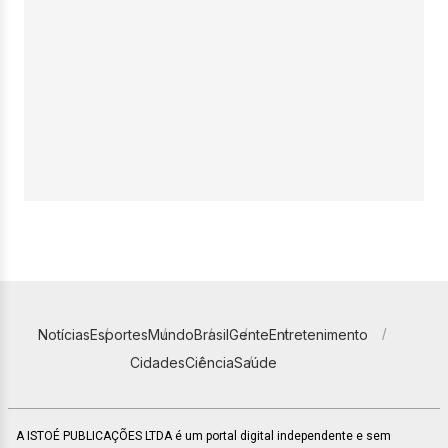
Notícias
Esportes
Mundo
Brasil
Gente
Entretenimento
Cidades
Ciência
Saúde
A ISTOÉ PUBLICAÇÕES LTDA é um portal digital independente e sem