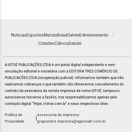
Notícias
Esportes
Mundo
Brasil
Gente
Entretenimento
Cidades
Ciência
Saúde
A ISTOÉ PUBLICAÇÕES LTDA é um portal digital independente e sem
vinculação editorial e societária com a EDITORA TRES COMÉRCIO DE
PUBLICACÕES LTDA (recuperação judicial). Informamos também que não
realizamos cobranças e que também não oferecemos cancelamento do
contrato de assinatura da revista impressa de nome ISTOÉ, tampouco
autorizamos terceiros a fazê-lo, nos responsabilizamos apenas pelo
conteúdo digital “https://istoe.com.br” e seus respectivos sites.
Política de
Assessoria de imprensa:
|
Privacidade
grupoentre.imprensa@agenciafr.com.br