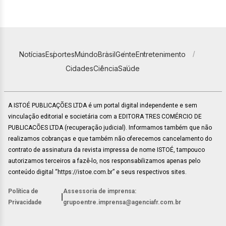
Notícias
Esportes
Mundo
Brasil
Gente
Entretenimento
Cidades
Ciência
Saúde
A ISTOÉ PUBLICAÇÕES LTDA é um portal digital independente e sem
vinculação editorial e societária com a EDITORA TRES COMÉRCIO DE
PUBLICACÕES LTDA (recuperação judicial). Informamos também que não
realizamos cobranças e que também não oferecemos cancelamento do
contrato de assinatura da revista impressa de nome ISTOÉ, tampouco
autorizamos terceiros a fazê-lo, nos responsabilizamos apenas pelo
conteúdo digital “https://istoe.com.br” e seus respectivos sites.
Política de
Assessoria de imprensa:
|
Privacidade
grupoentre.imprensa@agenciafr.com.br