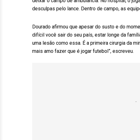
deixar o campo de ambulância. No hospital, o jogad
desculpas pelo lance. Dentro de campo, as equi
Dourado afirmou que apesar do susto e do moment
difícil você sair do seu país, estar longe da famí
uma lesão como essa. É a primeira cirurgia da min
mais amo fazer que é jogar futebol”, escreveu.