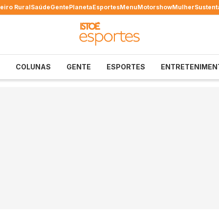
eiro Rural
Saúde
Gente
Planeta
Esportes
Menu
Motorshow
Mulher
Sustent
COLUNAS
GENTE
ESPORTES
ENTRETENIMEN