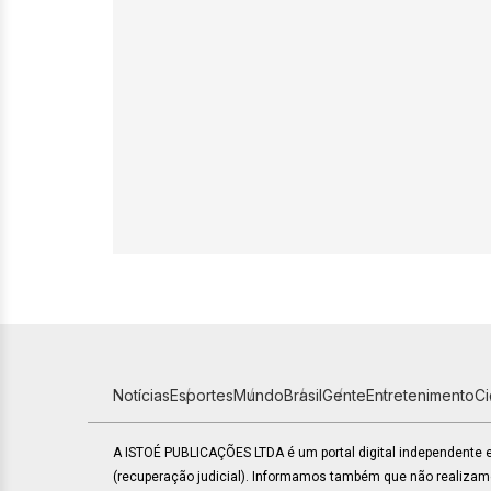
Notícias
Esportes
Mundo
Brasil
Gente
Entretenimento
C
A ISTOÉ PUBLICAÇÕES LTDA é um portal digital independente
(recuperação judicial). Informamos também que não realiza