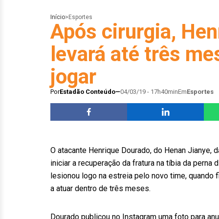
Início
>
Esportes
Após cirurgia, He
levará até três me
jogar
Por
Estadão Conteúdo
04/03/19 - 17h40min
Em
Esportes
O atacante Henrique Dourado, do Henan Jianye, da
iniciar a recuperação da fratura na tíbia da perna
lesionou logo na estreia pelo novo time, quando
a atuar dentro de três meses.
Dourado publicou no Instagram uma foto para anu