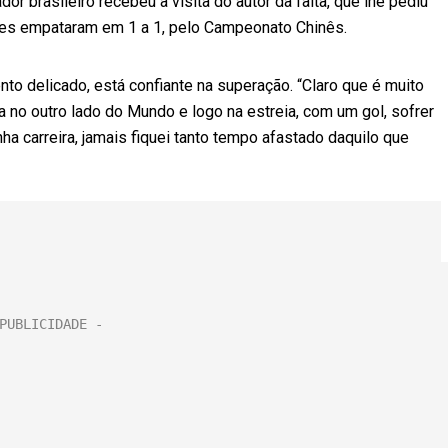
or brasileiro recebeu a visita do autor da falta, que lhe pediu
pes empataram em 1 a 1, pelo Campeonato Chinês.
o delicado, está confiante na superação. “Claro que é muito
lia no outro lado do Mundo e logo na estreia, com um gol, sofrer
ha carreira, jamais fiquei tanto tempo afastado daquilo que