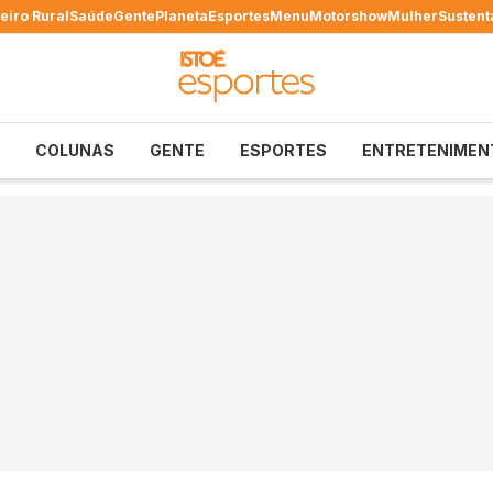
eiro Rural
Saúde
Gente
Planeta
Esportes
Menu
Motorshow
Mulher
Sustent
COLUNAS
GENTE
ESPORTES
ENTRETENIMEN