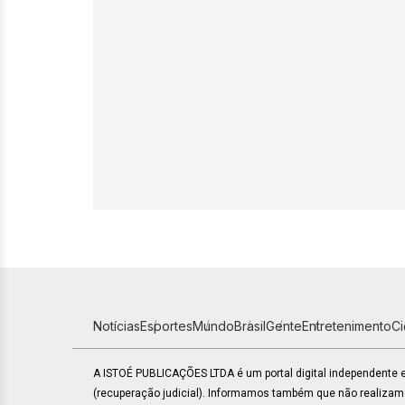
Notícias
Esportes
Mundo
Brasil
Gente
Entretenimento
C
A ISTOÉ PUBLICAÇÕES LTDA é um portal digital independente
(recuperação judicial). Informamos também que não realiza