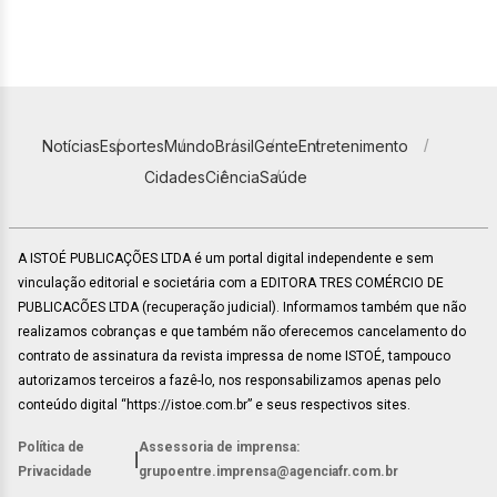
Notícias
Esportes
Mundo
Brasil
Gente
Entretenimento
Cidades
Ciência
Saúde
A ISTOÉ PUBLICAÇÕES LTDA é um portal digital independente e sem
vinculação editorial e societária com a EDITORA TRES COMÉRCIO DE
PUBLICACÕES LTDA (recuperação judicial). Informamos também que não
realizamos cobranças e que também não oferecemos cancelamento do
contrato de assinatura da revista impressa de nome ISTOÉ, tampouco
autorizamos terceiros a fazê-lo, nos responsabilizamos apenas pelo
conteúdo digital “https://istoe.com.br” e seus respectivos sites.
Política de
Assessoria de imprensa:
|
Privacidade
grupoentre.imprensa@agenciafr.com.br