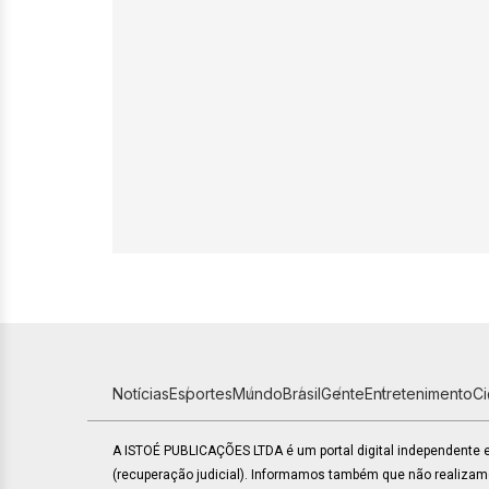
Notícias
Esportes
Mundo
Brasil
Gente
Entretenimento
C
A ISTOÉ PUBLICAÇÕES LTDA é um portal digital independente
(recuperação judicial). Informamos também que não realiza