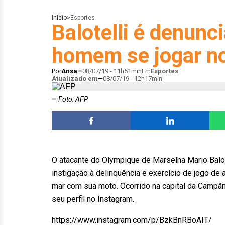
Início
>
Esportes
Balotelli é denunc
homem se jogar n
Por
Ansa
08/07/19 - 11h51min
Em
Esportes
Atualizado em
08/07/19 - 12h17min
Foto: AFP
O atacante do Olympique de Marselha Mario Balote
instigação à delinquência e exercício de jogo de 
mar com sua moto. Ocorrido na capital da Campânia
seu perfil no Instagram.
https://www.instagram.com/p/BzkBnRBoAIT/