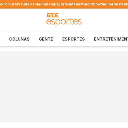
eiro Rural
Saúde
Gente
Planeta
Esportes
Menu
Motorshow
Mulher
Sustent
COLUNAS
GENTE
ESPORTES
ENTRETENIMEN