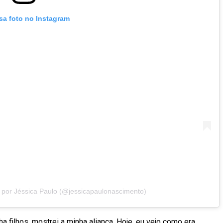
sa foto no Instagram
 por Jéssica Paulo (@jessicapaulonascimento)
ha filhos, mostrei a minha aliança. Hoje, eu vejo como era