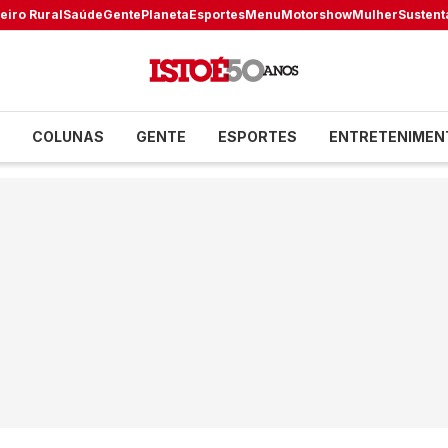
eiro Rural
Saúde
Gente
Planeta
Esportes
Menu
Motorshow
Mulher
Sustent
COLUNAS
GENTE
ESPORTES
ENTRETENIMEN