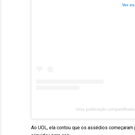
Ver es
Uma publicação compartilhada
Ao UOL, ela contou que os assédios começaram já