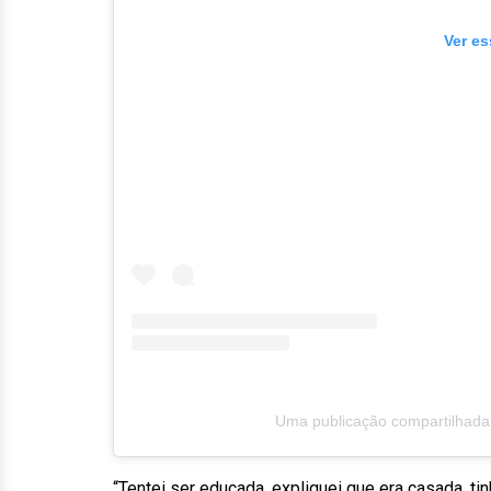
Ver es
Uma publicação compartilhada
“Tentei ser educada, expliquei que era casada, tin