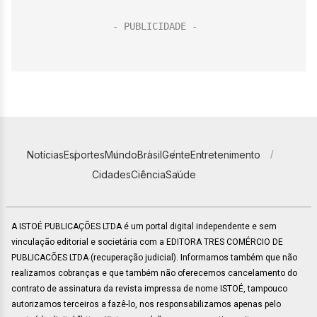
Notícias
Esportes
Mundo
Brasil
Gente
Entretenimento
Cidades
Ciência
Saúde
A ISTOÉ PUBLICAÇÕES LTDA é um portal digital independente e sem
vinculação editorial e societária com a EDITORA TRES COMÉRCIO DE
PUBLICACÕES LTDA (recuperação judicial). Informamos também que não
realizamos cobranças e que também não oferecemos cancelamento do
contrato de assinatura da revista impressa de nome ISTOÉ, tampouco
autorizamos terceiros a fazê-lo, nos responsabilizamos apenas pelo