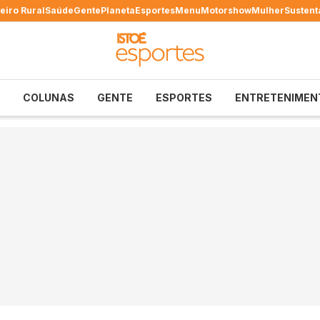
eiro Rural
Saúde
Gente
Planeta
Esportes
Menu
Motorshow
Mulher
Sustent
COLUNAS
GENTE
ESPORTES
ENTRETENIMEN