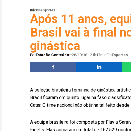
Início
>
Esportes
Após 11 anos, equ
Brasil vai à final 
ginástica
Por
Estadão Conteúdo
28/10/18 - 21h17min
Em
Esportes
A seleção brasileira feminina de ginástica artís
Brasil ficaram em quinto lugar na fase classifica
Catar. O time nacional não obtinha tal feito desd
A equipe brasileira foi composta por Flavia Sarai
Fidelis. Elas somaram um total de 162,529 ponto