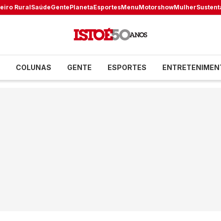
eiro Rural
Saúde
Gente
Planeta
Esportes
Menu
Motorshow
Mulher
Sustent
COLUNAS
GENTE
ESPORTES
ENTRETENIMEN