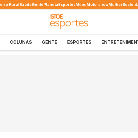
eiro Rural
Saúde
Gente
Planeta
Esportes
Menu
Motorshow
Mulher
Sustent
COLUNAS
GENTE
ESPORTES
ENTRETENIMEN