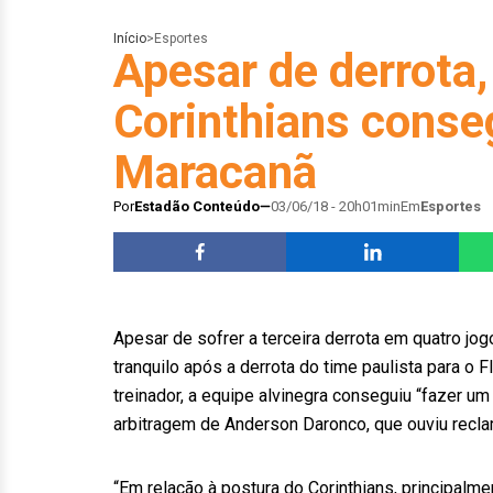
Início
>
Esportes
Apesar de derrota,
Corinthians conseg
Maracanã
Por
Estadão Conteúdo
03/06/18 - 20h01min
Em
Esportes
Apesar de sofrer a terceira derrota em quatro jo
tranquilo após a derrota do time paulista para o 
treinador, a equipe alvinegra conseguiu “fazer u
arbitragem de Anderson Daronco, que ouviu reclam
“Em relação à postura do Corinthians, principal