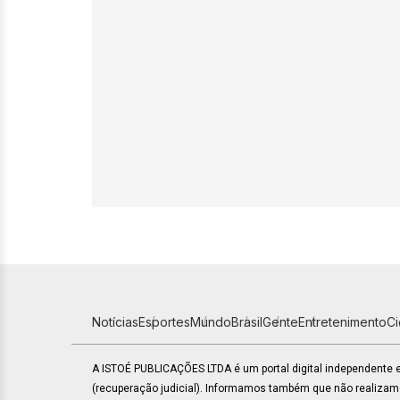
Notícias
Esportes
Mundo
Brasil
Gente
Entretenimento
C
A ISTOÉ PUBLICAÇÕES LTDA é um portal digital independente
(recuperação judicial). Informamos também que não realiza