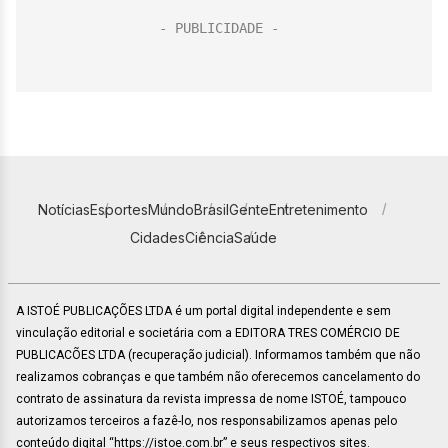
Notícias
Esportes
Mundo
Brasil
Gente
Entretenimento
Cidades
Ciência
Saúde
A ISTOÉ PUBLICAÇÕES LTDA é um portal digital independente e sem
vinculação editorial e societária com a EDITORA TRES COMÉRCIO DE
PUBLICACÕES LTDA (recuperação judicial). Informamos também que não
realizamos cobranças e que também não oferecemos cancelamento do
contrato de assinatura da revista impressa de nome ISTOÉ, tampouco
autorizamos terceiros a fazê-lo, nos responsabilizamos apenas pelo
conteúdo digital “https://istoe.com.br” e seus respectivos sites.