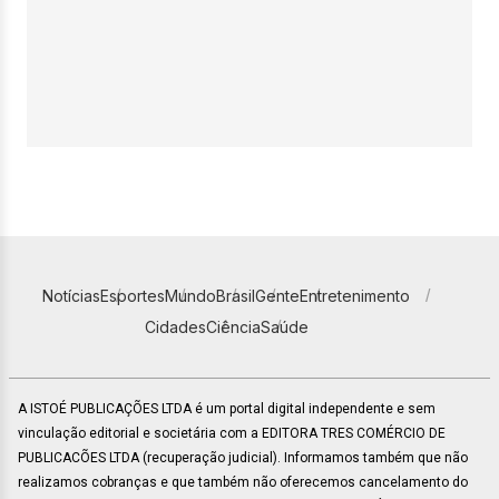
Notícias
Esportes
Mundo
Brasil
Gente
Entretenimento
Cidades
Ciência
Saúde
A ISTOÉ PUBLICAÇÕES LTDA é um portal digital independente e sem
vinculação editorial e societária com a EDITORA TRES COMÉRCIO DE
PUBLICACÕES LTDA (recuperação judicial). Informamos também que não
realizamos cobranças e que também não oferecemos cancelamento do