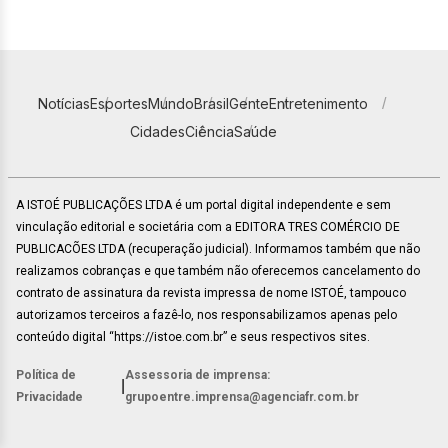
Notícias
Esportes
Mundo
Brasil
Gente
Entretenimento
Cidades
Ciência
Saúde
A ISTOÉ PUBLICAÇÕES LTDA é um portal digital independente e sem
vinculação editorial e societária com a EDITORA TRES COMÉRCIO DE
PUBLICACÕES LTDA (recuperação judicial). Informamos também que não
realizamos cobranças e que também não oferecemos cancelamento do
contrato de assinatura da revista impressa de nome ISTOÉ, tampouco
autorizamos terceiros a fazê-lo, nos responsabilizamos apenas pelo
conteúdo digital “https://istoe.com.br” e seus respectivos sites.
Política de
Assessoria de imprensa:
|
Privacidade
grupoentre.imprensa@agenciafr.com.br