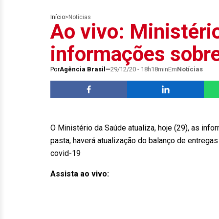
Início
>
Notícias
Ao vivo: Ministéri
informações sobr
Por
Agência Brasil
29/12/20 - 18h18min
Em
Notícias
O Ministério da Saúde atualiza, hoje (29), as in
pasta, haverá atualização do balanço de entreg
covid-19
Assista ao vivo: