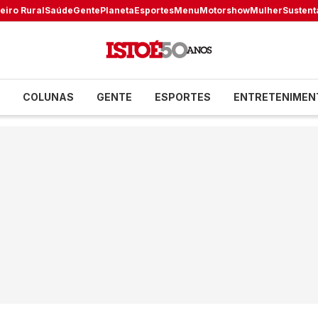
eiro Rural
Saúde
Gente
Planeta
Esportes
Menu
Motorshow
Mulher
Sustent
COLUNAS
GENTE
ESPORTES
ENTRETENIMEN