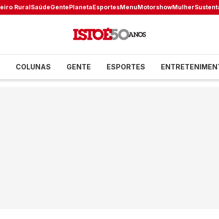
eiro Rural
Saúde
Gente
Planeta
Esportes
Menu
Motorshow
Mulher
Sustent
COLUNAS
GENTE
ESPORTES
ENTRETENIMEN