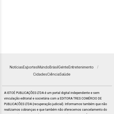
Notícias
Esportes
Mundo
Brasil
Gente
Entretenimento
Cidades
Ciência
Saúde
A ISTOÉ PUBLICAÇÕES LTDA é um portal digital independente e sem
vinculação editorial e societária com a EDITORA TRES COMÉRCIO DE
PUBLICACÕES LTDA (recuperação judicial). Informamos também que não
realizamos cobranças e que também não oferecemos cancelamento do