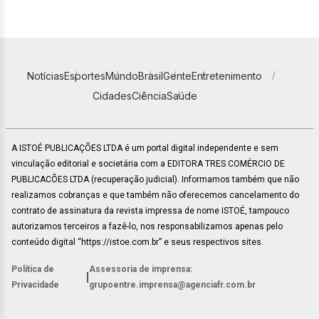
Notícias
Esportes
Mundo
Brasil
Gente
Entretenimento
Cidades
Ciência
Saúde
A ISTOÉ PUBLICAÇÕES LTDA é um portal digital independente e sem
vinculação editorial e societária com a EDITORA TRES COMÉRCIO DE
PUBLICACÕES LTDA (recuperação judicial). Informamos também que não
realizamos cobranças e que também não oferecemos cancelamento do
contrato de assinatura da revista impressa de nome ISTOÉ, tampouco
autorizamos terceiros a fazê-lo, nos responsabilizamos apenas pelo
conteúdo digital “https://istoe.com.br” e seus respectivos sites.
Política de
Assessoria de imprensa:
|
Privacidade
grupoentre.imprensa@agenciafr.com.br