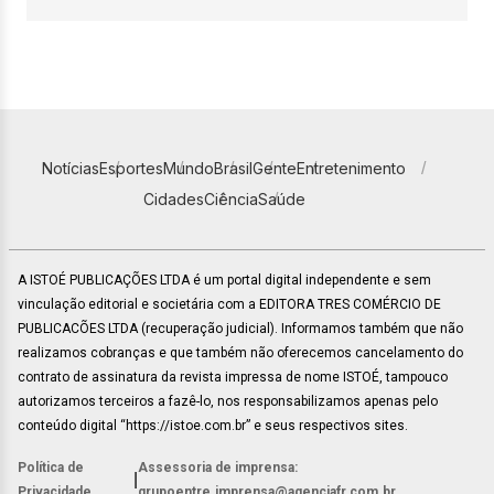
Notícias
Esportes
Mundo
Brasil
Gente
Entretenimento
Cidades
Ciência
Saúde
A ISTOÉ PUBLICAÇÕES LTDA é um portal digital independente e sem
vinculação editorial e societária com a EDITORA TRES COMÉRCIO DE
PUBLICACÕES LTDA (recuperação judicial). Informamos também que não
realizamos cobranças e que também não oferecemos cancelamento do
contrato de assinatura da revista impressa de nome ISTOÉ, tampouco
autorizamos terceiros a fazê-lo, nos responsabilizamos apenas pelo
conteúdo digital “https://istoe.com.br” e seus respectivos sites.
Política de
Assessoria de imprensa:
|
Privacidade
grupoentre.imprensa@agenciafr.com.br